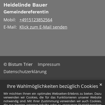
Heidelinde
Bauer
Gemeindereferentin
Mobil:
+4915123852564
E-Mail:
Klick zum E-Mail senden
© Bistum Trier
Impressum
Datenschutzerklärung
✕
Ihre Wahlmöglichkeiten bezüglich Cookies
Wir möchten Ihnen ein optimales Webseiten-Erlebnis zu bieten. Dazu
verwenden wir Cookies, die für das Funktionieren unserer Website
notwendig sind. Mit Ihrer Zustimmung verwenden wir auch Cookies,
die zur Anzeige externer Inhalte oder zu anonymen Statistikzwecken