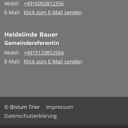
Mobil:
+4916092812356
E-Mail:
Klick zum E-Mail senden
Heidelinde
Bauer
Gemeindereferentin
Mobil:
+4915123852564
E-Mail:
Klick zum E-Mail senden
© Bistum Trier
Impressum
Datenschutzerklärung