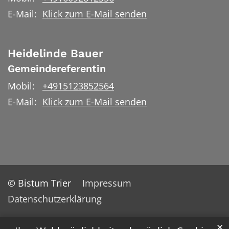
E-Mail:
Klick zum E-Mail senden
Heidelinde
Bauer
Gemeindereferentin
Mobil:
+4915123852564
E-Mail:
Klick zum E-Mail senden
© Bistum Trier
Impressum
Datenschutzerklärung
✕