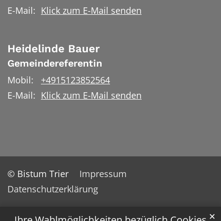
E-Mail:
Klick zum E-Mail senden
Heidelinde
Bauer
Gemeindereferentin
Mobil:
+4915123852564
E-Mail:
Klick zum E-Mail senden
© Bistum Trier
Impressum
Datenschutzerklärung
✕
Ihre Wahlmöglichkeiten bezüglich Cookies