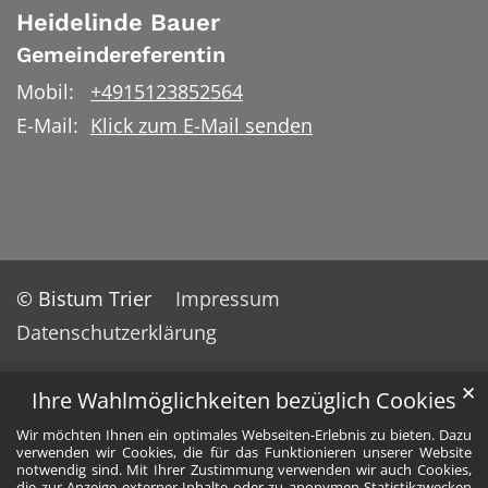
Heidelinde
Bauer
Gemeindereferentin
Mobil:
+4915123852564
E-Mail:
Klick zum E-Mail senden
© Bistum Trier
Impressum
Datenschutzerklärung
✕
Ihre Wahlmöglichkeiten bezüglich Cookies
Wir möchten Ihnen ein optimales Webseiten-Erlebnis zu bieten. Dazu
verwenden wir Cookies, die für das Funktionieren unserer Website
notwendig sind. Mit Ihrer Zustimmung verwenden wir auch Cookies,
die zur Anzeige externer Inhalte oder zu anonymen Statistikzwecken