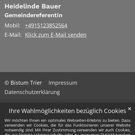
Heidelinde
Bauer
Gemeindereferentin
Mobil:
+4915123852564
E-Mail:
Klick zum E-Mail senden
© Bistum Trier
Impressum
Datenschutzerklärung
✕
Ihre Wahlmöglichkeiten bezüglich Cookies
Wir möchten Ihnen ein optimales Webseiten-Erlebnis zu bieten. Dazu
verwenden wir Cookies, die für das Funktionieren unserer Website
notwendig sind. Mit Ihrer Zustimmung verwenden wir auch Cookies,
die zur Anzeige externer Inhalte oder zu anonymen Statistikzwecken