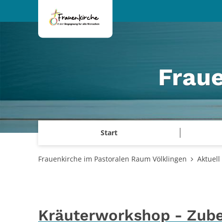
Zum Inhalt springen
Frau
Start
Frauenkirche im Pastoralen Raum Völklingen
Aktuell
Kräuterworkshop - Zube