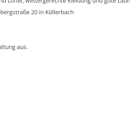
d Löffel, wettergerechte Kleidung und gute Laune
bergstraße 20 in Köllerbach
altung aus.