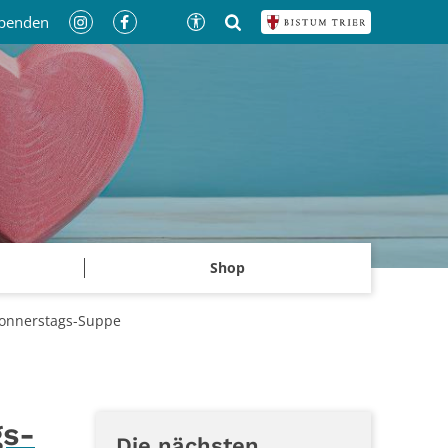
penden
Shop
donnerstags-Suppe
gs-
Die nächsten