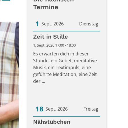
Termine
1
Sept. 2026
Dienstag
Datum: 1. September 2026
Zeit in Stille
1. Sept. 2026 17:00 - 18:00
Es erwarten dich in dieser
Stunde: ein Gebet, meditative
Musik, ein Textimpuls, eine
geführte Meditation, eine Zeit
der ...
18
Sept. 2026
Freitag
Datum: 18. September 2026
Nähstübchen