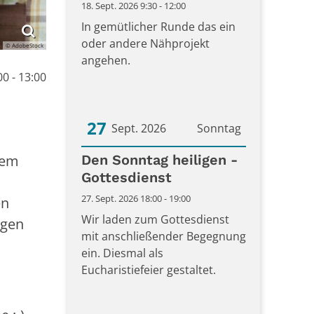
18. Sept. 2026 9:30 - 12:00
In gemütlicher Runde das ein
oder andere Nähprojekt
© AdobeStock
angehen.
00 - 13:00
27
Sept. 2026
Sonntag
nem
Datum: 27. September 2026
Den Sonntag heiligen -
Gottesdienst
27. Sept. 2026 18:00 - 19:00
en
Wir laden zum Gottesdienst
egen
mit anschließender Begegnung
ein. Diesmal als
Eucharistiefeier gestaltet.