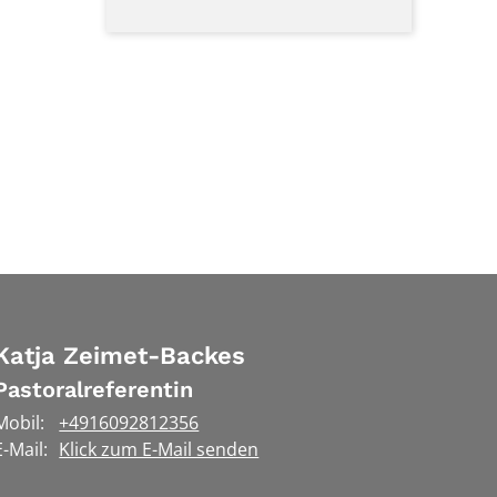
Katja
Zeimet-Backes
Pastoralreferentin
Mobil:
+4916092812356
E-Mail:
Klick zum E-Mail senden