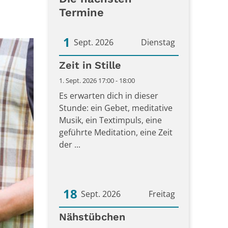
Termine
1
Sept. 2026
Dienstag
Datum: 1. September 2026
Zeit in Stille
1. Sept. 2026 17:00 - 18:00
Es erwarten dich in dieser
Stunde: ein Gebet, meditative
Musik, ein Textimpuls, eine
geführte Meditation, eine Zeit
der ...
18
Sept. 2026
Freitag
Datum: 18. September 2026
Nähstübchen