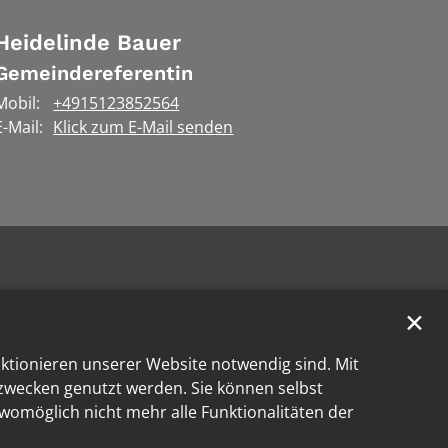
Heidelinde
Bauer
Gemeindereferentin
Mobil:
+4915123852564
E-Mail:
Klick zum E-Mail senden
✕
nktionieren unserer Website notwendig sind. Mit
kzwecken genutzt werden. Sie können selbst
 womöglich nicht mehr alle Funktionalitäten der