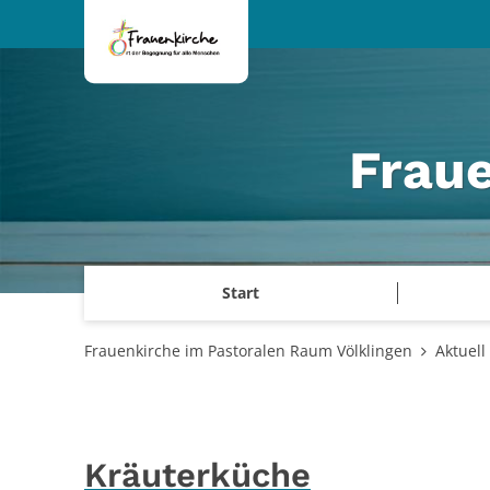
Zum Inhalt springen
Frau
Start
Frauenkirche im Pastoralen Raum Völklingen
Aktuell
Kräuterküche