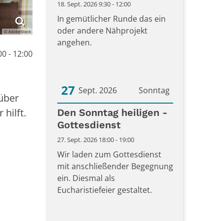
18. Sept. 2026 9:30 - 12:00
In gemütlicher Runde das ein
oder andere Nähprojekt
© AdobeStock
angehen.
0 - 12:00
27
Sept. 2026
Sonntag
 über
hilft.
Datum: 27. September 2026
Den Sonntag heiligen -
Gottesdienst
27. Sept. 2026 18:00 - 19:00
Wir laden zum Gottesdienst
mit anschließender Begegnung
ein. Diesmal als
Eucharistiefeier gestaltet.