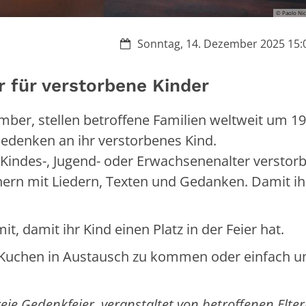
© Paolo Nic
Datum:
Sonntag, 14. Dezember 2025 15:0
r für verstorbene Kinder
mber, stellen betroffene Familien weltweit um 1
edenken an ihr verstorbenes Kind.
, Kindes-, Jugend- oder Erwachsenenalter verstor
ern mit Liedern, Texten und Gedanken. Damit ihr
it, damit ihr Kind einen Platz in der Feier hat.
nd Kuchen in Austausch zu kommen oder einfach u
eie Gedenkfeier, veranstaltet von betroffenen Elter