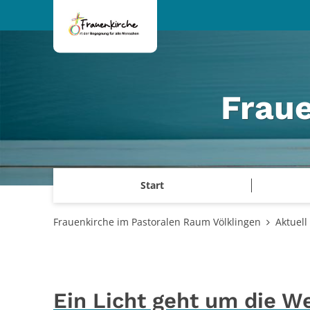
Zum Inhalt springen
Frau
Start
Frauenkirche im Pastoralen Raum Völklingen
Aktuell
Ein Licht geht um die We