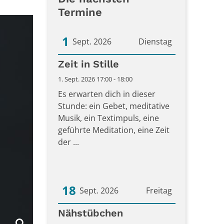
Termine
1
Sept. 2026
Dienstag
Datum: 1. September 2026
Zeit in Stille
1. Sept. 2026 17:00 - 18:00
Es erwarten dich in dieser
Stunde: ein Gebet, meditative
Musik, ein Textimpuls, eine
geführte Meditation, eine Zeit
der ...
18
Sept. 2026
Freitag
Datum: 18. September 2026
Nähstübchen