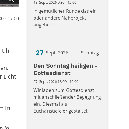
18. Sept. 2026 9:30 - 12:00
olello / unsplash
In gemütlicher Runde das ein
oder andere Nähprojekt
0 - 17:00
angehen.
9 Uhr
27
Sept. 2026
Sonntag
Datum: 27. September 2026
Den Sonntag heiligen -
ben.
Gottesdienst
 Licht
27. Sept. 2026 18:00 - 19:00
Wir laden zum Gottesdienst
mit anschließender Begegnung
ein. Diesmal als
m in
Eucharistiefeier gestaltet.
n in